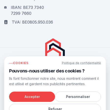
IBAN: BE73 7340
7299 7660
TVA: BE0805.950.036
COOKIES
Politique de confidentialité
Bouwflow obtient une note de
9.8
sur
10
sur la base
Pouvons-nous utiliser des cookies ?
de
44
avis.
Ils font fonctionner notre site, nous montrent comment il
est utilisé et gardent nos publicités pertinentes.
Accepter
Personnaliser
©
2026
Bouwflow.
Refuser