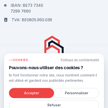
IBAN: BE73 7340
7299 7660
TVA: BE0805.950.036
COOKIES
Politique de confidentialité
Bouwflow obtient une note de
9.8
sur
10
sur la base
Pouvons-nous utiliser des cookies ?
de
44
avis.
Ils font fonctionner notre site, nous montrent comment il
est utilisé et gardent nos publicités pertinentes.
Accepter
Personnaliser
©
2026
Bouwflow.
Refuser