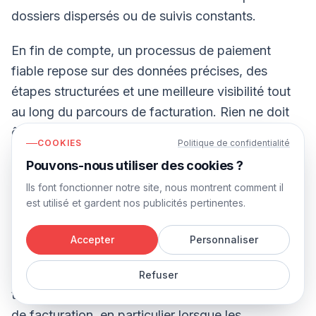
dossiers dispersés ou de suivis constants.
En fin de compte, un processus de paiement
fiable repose sur des données précises, des
étapes structurées et une meilleure visibilité tout
au long du parcours de facturation. Rien ne doit
être laissé au hasard.
COOKIES
Politique de confidentialité
Pouvons-nous utiliser des cookies ?
Conclusion
Ils font fonctionner notre site, nous montrent comment il
est utilisé et gardent nos publicités pertinentes.
Les retards de paiement commencent souvent
bien avant qu’une facture n’atteigne le client. Les
Accepter
Personnaliser
informations manquantes, les goulots
d’étranglement dans les validations et les flux de
Refuser
travail manuels peuvent tous ralentir le processus
de facturation, en particulier lorsque les